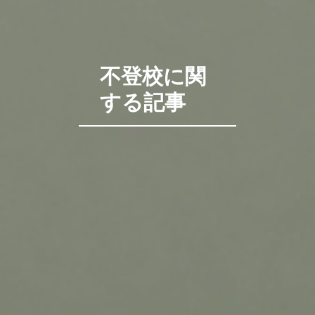
不登校に関
する記事