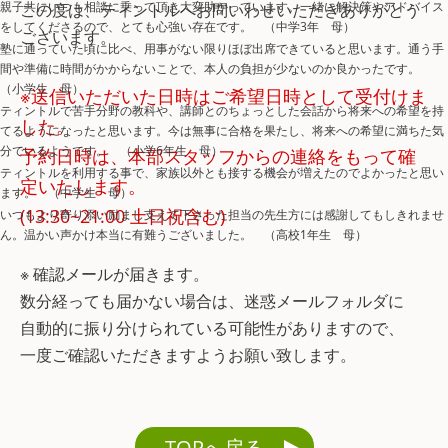
親子共にいつも相談に乗って頂き大変助かっています。一緒に解決策やアドバイス
この度は、ティントルへお問いわせいただきありがとう
をしてくださるので、とても心強い存在です。 （中学3年 母）
ございます。
塾に通っていた頃に比べ、用事がない限りほぼ出席できていると思います。通う手
間や準備に時間がかからないことで、本人の負担が少ないのか良かったです。
（小学生 母）
※送信いただいた日時はご希望日時として受付けま
ティントルで苦手分野の教科や、講師とのちょっとした会話から将来への希望を持
した。
てるようになったと思います。今は無事に合格を果たし、将来への希望に満ちた気
分でいるようです。 （小学6年生 母）
予約日時は、本部スタッフからの連絡をもって確
ティントルを利用する事で、家族以外とも接する機会が増えたのでよかったと思い
定いたします。
ます。 （中学生 母）
(13:30~21:00 土日祝含む)
いつもより寄り添い励まし支えて下さった担当の先生方には感謝してもしきれませ
ん。温かい声かけ本当に有難うございました。 （高校1年生 母）
※ 確認メールが届きます。
数分経っても届かない場合は、迷惑メールフォルダに
自動的に振り分けられている可能性がありますので、
一度ご確認いただきますようお願い致します。
TOPへ戻る