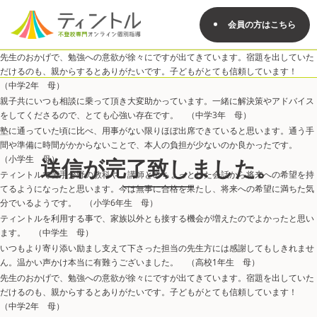
会員の方はこちら
先生のおかげで、勉強への意欲が徐々にですが出てきています。宿題を出していた
だけるのも、親からするとありがたいです。子どもがとても信頼しています！
（中学2年 母）
親子共にいつも相談に乗って頂き大変助かっています。一緒に解決策やアドバイス
をしてくださるので、とても心強い存在です。 （中学3年 母）
塾に通っていた頃に比べ、用事がない限りほぼ出席できていると思います。通う手
間や準備に時間がかからないことで、本人の負担が少ないのか良かったです。
（小学生 母）
送信が完了致しました。
ティントルで苦手分野の教科や、講師とのちょっとした会話から将来への希望を持
てるようになったと思います。今は無事に合格を果たし、将来への希望に満ちた気
分でいるようです。 （小学6年生 母）
ティントルを利用する事で、家族以外とも接する機会が増えたのでよかったと思い
ます。 （中学生 母）
いつもより寄り添い励まし支えて下さった担当の先生方には感謝してもしきれませ
ん。温かい声かけ本当に有難うございました。 （高校1年生 母）
先生のおかげで、勉強への意欲が徐々にですが出てきています。宿題を出していた
だけるのも、親からするとありがたいです。子どもがとても信頼しています！
（中学2年 母）