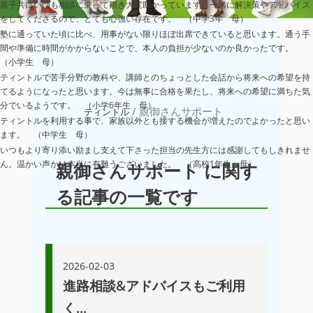
親子共にいつも相談に乗って頂き大変助かっています。一緒に解決策やアドバイス
をしてくださるので、とても心強い存在です。 （中学3年 母）
塾に通っていた頃に比べ、用事がない限りほぼ出席できていると思います。通う手
間や準備に時間がかからないことで、本人の負担が少ないのか良かったです。
（小学生 母）
ティントルで苦手分野の教科や、講師とのちょっとした会話から将来への希望を持
てるようになったと思います。今は無事に合格を果たし、将来への希望に満ちた気
分でいるようです。 （小学6年生 母）
/
親御さんサポート
ティントル
ティントルを利用する事で、家族以外とも接する機会が増えたのでよかったと思い
ます。 （中学生 母）
いつもより寄り添い励まし支えて下さった担当の先生方には感謝してもしきれませ
ん。温かい声かけ本当に有難うございました。 （高校1年生 母）
親御さんサポート
に関す
る記事の一覧です
2026-02-03
進路相談&アドバイスもご利用
く...