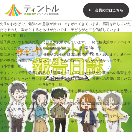
会員の方はこちら
先生のおかげで、勉強への意欲が徐々にですが出てきています。宿題を出していた
だけるのも、親からするとありがたいです。子どもがとても信頼しています！
（中学2年 母）
親子共にいつも相談に乗って頂き大変助かっています。一緒に解決策やアドバイス
をしてくださるので、とても心強い存在です。 （中学3年 母）
塾に通っていた頃に比べ、用事がない限りほぼ出席できていると思います。通う手
間や準備に時間がかからないことで、本人の負担が少ないのか良かったです。
（小学生 母）
ティントルで苦手分野の教科や、講師とのちょっとした会話から将来への希望を持
てるようになったと思います。今は無事に合格を果たし、将来への希望に満ちた気
分でいるようです。 （小学6年生 母）
ティントルを利用する事で、家族以外とも接する機会が増えたのでよかったと思い
ます。 （中学生 母）
いつもより寄り添い励まし支えて下さった担当の先生方には感謝してもしきれませ
ん。温かい声かけ本当に有難うございました。 （高校1年生 母）
先生のおかげで、勉強への意欲が徐々にですが出てきています。宿題を出していた
だけるのも、親からするとありがたいです。子どもがとても信頼しています！
（中学2年 母）