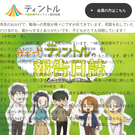
会員の方はこちら
先生のおかげで、勉強への意欲が徐々にですが出てきています。宿題を出していた
だけるのも、親からするとありがたいです。子どもがとても信頼しています！
（中学2年 母）
親子共にいつも相談に乗って頂き大変助かっています。一緒に解決策やアドバイス
をしてくださるので、とても心強い存在です。 （中学3年 母）
塾に通っていた頃に比べ、用事がない限りほぼ出席できていると思います。通う手
間や準備に時間がかからないことで、本人の負担が少ないのか良かったです。
（小学生 母）
ティントルで苦手分野の教科や、講師とのちょっとした会話から将来への希望を持
てるようになったと思います。今は無事に合格を果たし、将来への希望に満ちた気
分でいるようです。 （小学6年生 母）
ティントルを利用する事で、家族以外とも接する機会が増えたのでよかったと思い
ます。 （中学生 母）
いつもより寄り添い励まし支えて下さった担当の先生方には感謝してもしきれませ
ん。温かい声かけ本当に有難うございました。 （高校1年生 母）
先生のおかげで、勉強への意欲が徐々にですが出てきています。宿題を出していた
だけるのも、親からするとありがたいです。子どもがとても信頼しています！
（中学2年 母）