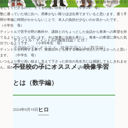
親子共にいつも相談に乗って頂き大変助かっています。一緒に解決策やアドバイス
をしてくださるので、とても心強い存在です。 （中学3年 母）
塾に通っていた頃に比べ、用事がない限りほぼ出席できていると思います。通う手
間や準備に時間がかからないことで、本人の負担が少ないのか良かったです。
（小学生 母）
ティントルで苦手分野の教科や、講師とのちょっとした会話から将来への希望を持
てるようになったと思います。今は無事に合格を果たし、将来への希望に満ちた気
/
/
/
ティントル
ティントルの報告日誌
ヒロ
分でいるようです。 （小学6年生 母）
不登校の子にオススメ、映像学習とは（数学編）
ティントルを利用する事で、家族以外とも接する機会が増えたのでよかったと思い
ます。 （中学生 母）
いつもより寄り添い励まし支えて下さった担当の先生方には感謝してもしきれませ
不登校の子にオススメ、映像学習
ん。温かい声かけ本当に有難うございました。 （高校1年生 母）
とは（数学編）
ヒロ
2024年9月19日