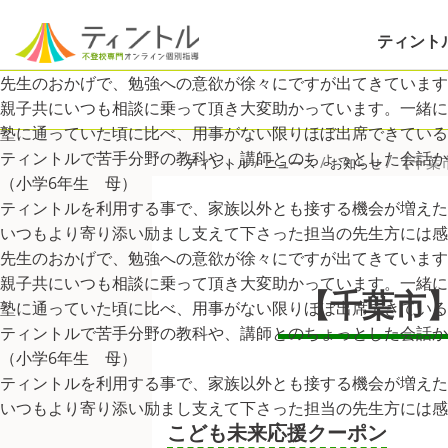
ティント
先生のおかげで、勉強への意欲が徐々にですが出てきています
親子共にいつも相談に乗って頂き大変助かっています。一緒に
塾に通っていた頃に比べ、用事がない限りほぼ出席できている
ティントルで苦手分野の教科や、講師とのちょっとした会話
/
/
/
【千葉
ティントル
ニュース
お知らせ
（小学6年生 母）
ティントルを利用する事で、家族以外とも接する機会が増えた
いつもより寄り添い励まし支えて下さった担当の先生方には感
先生のおかげで、勉強への意欲が徐々にですが出てきています
親子共にいつも相談に乗って頂き大変助かっています。一緒に
【千葉市
塾に通っていた頃に比べ、用事がない限りほぼ出席できている
ティントルで苦手分野の教科や、講師とのちょっとした会話
（小学6年生 母）
ティントルを利用する事で、家族以外とも接する機会が増えた
いつもより寄り添い励まし支えて下さった担当の先生方には感
こども未来応援クーポン