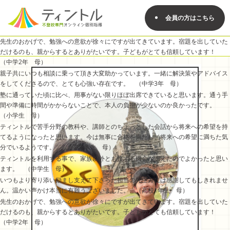
会員の方はこちら
先生のおかげで、勉強への意欲が徐々にですが出てきています。宿題を出していた
だけるのも、親からするとありがたいです。子どもがとても信頼しています！
（中学2年 母）
親子共にいつも相談に乗って頂き大変助かっています。一緒に解決策やアドバイス
をしてくださるので、とても心強い存在です。 （中学3年 母）
塾に通っていた頃に比べ、用事がない限りほぼ出席できていると思います。通う手
間や準備に時間がかからないことで、本人の負担が少ないのか良かったです。
（小学生 母）
ティントルで苦手分野の教科や、講師とのちょっとした会話から将来への希望を持
てるようになったと思います。今は無事に合格を果たし、将来への希望に満ちた気
分でいるようです。 （小学6年生 母）
ティントルを利用する事で、家族以外とも接する機会が増えたのでよかったと思い
ます。 （中学生 母）
いつもより寄り添い励まし支えて下さった担当の先生方には感謝してもしきれませ
ん。温かい声かけ本当に有難うございました。 （高校1年生 母）
先生のおかげで、勉強への意欲が徐々にですが出てきています。宿題を出していた
だけるのも、親からするとありがたいです。子どもがとても信頼しています！
（中学2年 母）