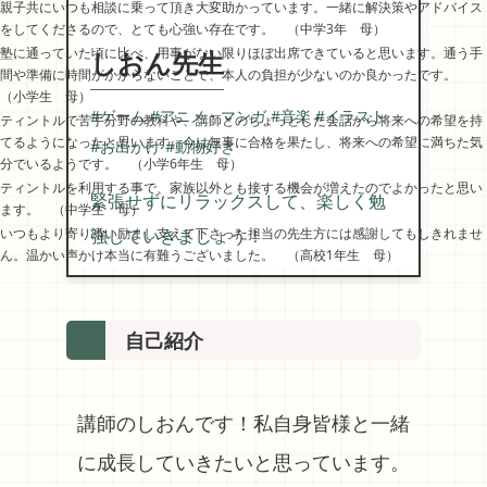
親子共にいつも相談に乗って頂き大変助かっています。一緒に解決策やアドバイス
をしてくださるので、とても心強い存在です。 （中学3年 母）
塾に通っていた頃に比べ、用事がない限りほぼ出席できていると思います。通う手
しおん先生
間や準備に時間がかからないことで、本人の負担が少ないのか良かったです。
（小学生 母）
#ゲーム #アニメ・マンガ #音楽 #イラスト
ティントルで苦手分野の教科や、講師とのちょっとした会話から将来への希望を持
てるようになったと思います。今は無事に合格を果たし、将来への希望に満ちた気
#お出かけ #動物好き
分でいるようです。 （小学6年生 母）
ティントルを利用する事で、家族以外とも接する機会が増えたのでよかったと思い
緊張せずにリラックスして、楽しく勉
ます。 （中学生 母）
いつもより寄り添い励まし支えて下さった担当の先生方には感謝してもしきれませ
強していきましょう！
ん。温かい声かけ本当に有難うございました。 （高校1年生 母）
自己紹介
講師のしおんです！私自身皆様と一緒
に成長していきたいと思っています。