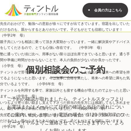
会員の方はこちら
先生のおかげで、勉強への意欲が徐々にですが出てきています。宿題を出していた
だけるのも、親からするとありがたいです。子どもがとても信頼しています！
（中学2年 母）
親子共にいつも相談に乗って頂き大変助かっています。一緒に解決策やアドバイス
をしてくださるので、とても心強い存在です。 （中学3年 母）
塾に通っていた頃に比べ、用事がない限りほぼ出席できていると思います。通う手
間や準備に時間がかからないことで、本人の負担が少ないのか良かったです。
（小学生 母）
個別相談会のご予約
ティントルで苦手分野の教科や、講師とのちょっとした会話から将来への希望を持
てるようになったと思います。今は無事に合格を果たし、将来への希望に満ちた気
分でいるようです。 （小学6年生 母）
ティントルを利用する事で、家族以外とも接する機会が増えたのでよかったと思い
ます。 （中学生 母）
ご予約の確認が取れましたら、ティントルスタッフより
いつもより寄り添い励まし支えて下さった担当の先生方には感謝してもしきれませ
お電話またはメールにて日程の確認と当日の流れについ
ん。温かい声かけ本当に有難うございました。 （高校1年生 母）
てご案内いたします。 お電話の場合、0120-953-717のフ
先生のおかげで、勉強への意欲が徐々にですが出てきています。宿題を出していた
だけるのも、親からするとありがたいです。子どもがとても信頼しています！
リーダイヤルよりご連絡させていただきますので、よろ
（中学2年 母）
しくお願いいたします。