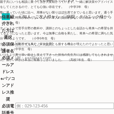
親子共にいつも相談に乗って頂き大変助かっています。一緒に解決策やアドバイス
をしてくださるので、とても心強い存在です。 （中学3年 母）
塾に通っていた頃に比べ、用事がない限りほぼ出席できていると思います。通う手
任意
紹
知人・ご友人様から
病院・クリニック様から
間や準備に時間がかからないことで、本人の負担が少ないのか良かったです。
（小学生 母）
介され
ティントルで苦手分野の教科や、講師とのちょっとした会話から将来への希望を持
た方は
てるようになったと思います。今は無事に合格を果たし、将来への希望に満ちた気
選択
分でいるようです。 （小学6年生 母）
必須
保
ティントルを利用する事で、家族以外とも接する機会が増えたのでよかったと思い
ます。 （中学生 母）
護者名
いつもより寄り添い励まし支えて下さった担当の先生方には感謝してもしきれませ
必須
メ
ん。温かい声かけ本当に有難うございました。 （高校1年生 母）
ールア
ドレス
※パソコ
ンアド
レス推
奨
必須
電
話番号