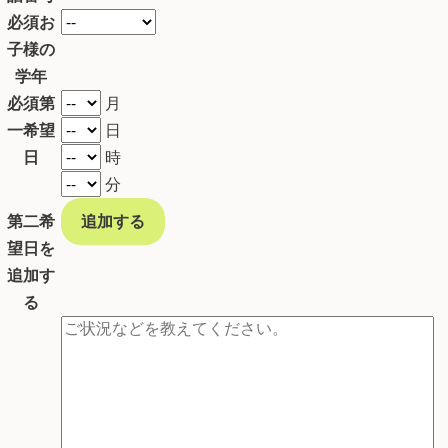
必須
お
子様の
学年
必須
第
月
一希望
日
日
時
分
第二希
追加する
望日を
追加す
る