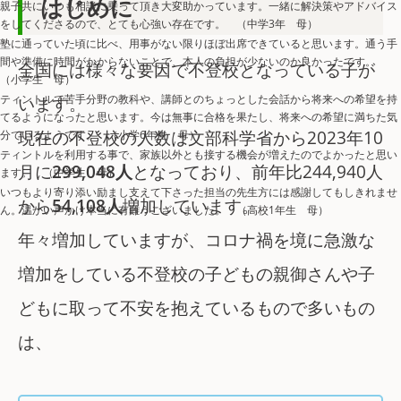
はじめに
親子共にいつも相談に乗って頂き大変助かっています。一緒に解決策やアドバイス
をしてくださるので、とても心強い存在です。 （中学3年 母）
塾に通っていた頃に比べ、用事がない限りほぼ出席できていると思います。通う手
間や準備に時間がかからないことで、本人の負担が少ないのか良かったです。
全国には様々な要因で不登校となっている子が
（小学生 母）
ティントルで苦手分野の教科や、講師とのちょっとした会話から将来への希望を持
います。
てるようになったと思います。今は無事に合格を果たし、将来への希望に満ちた気
現在の不登校の人数は文部科学省から2023年10
分でいるようです。 （小学6年生 母）
ティントルを利用する事で、家族以外とも接する機会が増えたのでよかったと思い
月に
299,048人
となっており、前年比244,940人
ます。 （中学生 母）
いつもより寄り添い励まし支えて下さった担当の先生方には感謝してもしきれませ
から
54,108人
増加しています。
ん。温かい声かけ本当に有難うございました。 （高校1年生 母）
年々増加していますが、コロナ禍を境に急激な
増加をしている不登校の子どもの親御さんや子
どもに取って不安を抱えているもので多いもの
は、