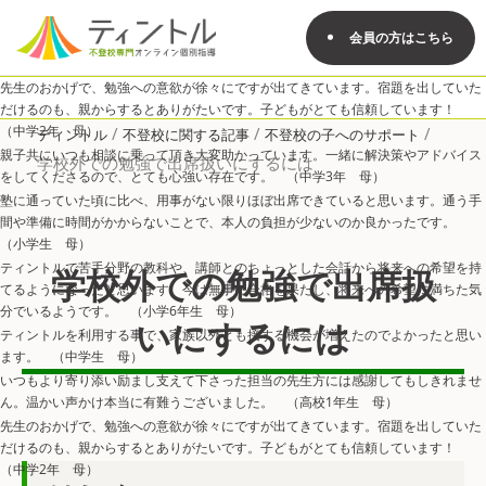
会員の方はこちら
先生のおかげで、勉強への意欲が徐々にですが出てきています。宿題を出していた
だけるのも、親からするとありがたいです。子どもがとても信頼しています！
（中学2年 母）
/
/
/
ティントル
不登校に関する記事
不登校の子へのサポート
親子共にいつも相談に乗って頂き大変助かっています。一緒に解決策やアドバイス
学校外での勉強で出席扱いにするには
をしてくださるので、とても心強い存在です。 （中学3年 母）
塾に通っていた頃に比べ、用事がない限りほぼ出席できていると思います。通う手
間や準備に時間がかからないことで、本人の負担が少ないのか良かったです。
（小学生 母）
ティントルで苦手分野の教科や、講師とのちょっとした会話から将来への希望を持
学校外での勉強で出席扱
てるようになったと思います。今は無事に合格を果たし、将来への希望に満ちた気
分でいるようです。 （小学6年生 母）
いにするには
ティントルを利用する事で、家族以外とも接する機会が増えたのでよかったと思い
ます。 （中学生 母）
いつもより寄り添い励まし支えて下さった担当の先生方には感謝してもしきれませ
ん。温かい声かけ本当に有難うございました。 （高校1年生 母）
先生のおかげで、勉強への意欲が徐々にですが出てきています。宿題を出していた
だけるのも、親からするとありがたいです。子どもがとても信頼しています！
（中学2年 母）