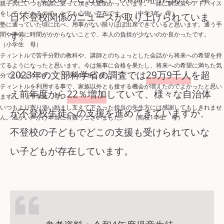
親子共にいつも相談に乗って頂き大変助かっています。一緒に解決策やアドバイス
をしてくださるので、とても心強い存在です。 （中学3年 母）
日不登校関係のニュースが取り上げられていま
塾に通っていた頃に比べ、用事がない限りほぼ出席できていると思います。通う手
す。
間や準備に時間がかからないことで、本人の負担が少ないのか良かったです。
（小学生 母）
ティントルで苦手分野の教科や、講師とのちょっとした会話から将来への希望を持
てるようになったと思います。今は無事に合格を果たし、将来への希望に満ちた気
2023年の文部科学省の調査では
29万9千人
を超
分でいるようです。 （小学6年生 母）
ティントルを利用する事で、家族以外とも接する機会が増えたのでよかったと思い
え前年度から
22％増加
していて、様々な自治体
ます。 （中学生 母）
いつもより寄り添い励まし支えて下さった担当の先生方には感謝してもしきれませ
が不登校生徒への支援を進めてきていますが、
ん。温かい声かけ本当に有難うございました。 （高校1年生 母）
不登校の子どもでどこの支援も受けられていな
い子どもが存在しています。