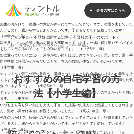
会員の方はこちら
先生のおかげで、勉強への意欲が徐々にですが出てきています。宿題を出していた
だけるのも、親からするとありがたいです。子どもがとても信頼しています！
（中学2年 母）
/
/
/
ティントル
不登校に関する記事
不登校の子へのサポート
親子共にいつも相談に乗って頂き大変助かっています。一緒に解決策やアドバイス
おすすめの自宅学習の方法【小学生編】
をしてくださるので、とても心強い存在です。 （中学3年 母）
塾に通っていた頃に比べ、用事がない限りほぼ出席できていると思います。通う手
間や準備に時間がかからないことで、本人の負担が少ないのか良かったです。
（小学生 母）
ティントルで苦手分野の教科や、講師とのちょっとした会話から将来への希望を持
おすすめの自宅学習の方
てるようになったと思います。今は無事に合格を果たし、将来への希望に満ちた気
分でいるようです。 （小学6年生 母）
法【小学生編】
ティントルを利用する事で、家族以外とも接する機会が増えたのでよかったと思い
ます。 （中学生 母）
いつもより寄り添い励まし支えて下さった担当の先生方には感謝してもしきれませ
ん。温かい声かけ本当に有難うございました。 （高校1年生 母）
先生のおかげで、勉強への意欲が徐々にですが出てきています。宿題を出していた
だけるのも、親からするとありがたいです。子どもがとても信頼しています！
（中学2年 母）
現在不登校の子どもは年々増加傾向にあり、連