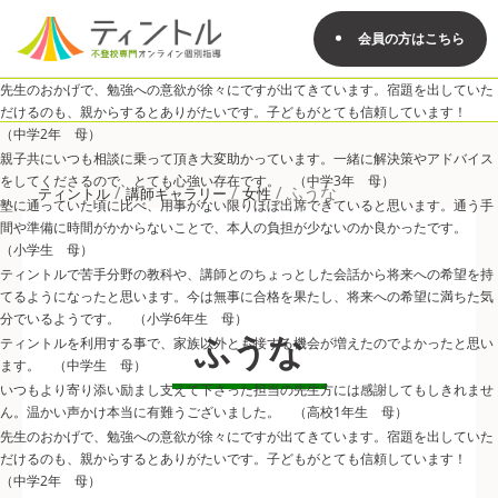
会員の方はこちら
先生のおかげで、勉強への意欲が徐々にですが出てきています。宿題を出していた
だけるのも、親からするとありがたいです。子どもがとても信頼しています！
（中学2年 母）
親子共にいつも相談に乗って頂き大変助かっています。一緒に解決策やアドバイス
をしてくださるので、とても心強い存在です。 （中学3年 母）
/
/
/
ふうな
ティントル
講師ギャラリー
女性
塾に通っていた頃に比べ、用事がない限りほぼ出席できていると思います。通う手
間や準備に時間がかからないことで、本人の負担が少ないのか良かったです。
（小学生 母）
ティントルで苦手分野の教科や、講師とのちょっとした会話から将来への希望を持
てるようになったと思います。今は無事に合格を果たし、将来への希望に満ちた気
分でいるようです。 （小学6年生 母）
ふうな
ティントルを利用する事で、家族以外とも接する機会が増えたのでよかったと思い
ます。 （中学生 母）
いつもより寄り添い励まし支えて下さった担当の先生方には感謝してもしきれませ
ん。温かい声かけ本当に有難うございました。 （高校1年生 母）
先生のおかげで、勉強への意欲が徐々にですが出てきています。宿題を出していた
だけるのも、親からするとありがたいです。子どもがとても信頼しています！
（中学2年 母）