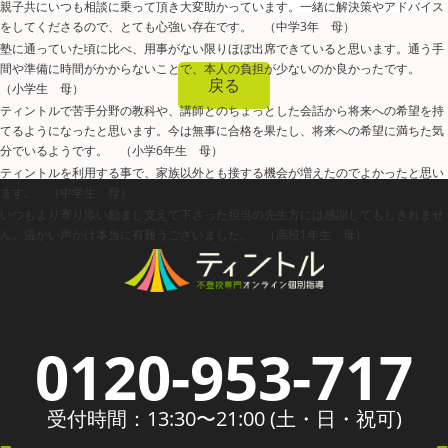
親子共にいつも相談に乗って頂き大変助かっています。一緒に解決策やアドバイス
をしてくださるので、とても心強い存在です。 （中学3年 母）
塾に通っていた頃に比べ、用事がない限りほぼ出席できていると思います。通う手
間や準備に時間がかからないことで、本人の負担が少ないのか良かったです。
戻る
（小学生 母）
ティントルで苦手分野の教科や、講師とのちょっとした会話から将来への希望を持
てるようになったと思います。今は無事に合格を果たし、将来への希望に満ちた気
分でいるようです。 （小学6年生 母）
ティントルを利用する事で、家族以外とも接する機会が増えたのでよかったと思い
ます。 （中学生 母）
いつもより寄り添い励まし支えて下さった担当の先生方には感謝してもしきれませ
ん。温かい声かけ本当に有難うございました。 （高校1年生 母）
0120-953-717
受付時間：13:30〜21:00 (土・日・祝可)