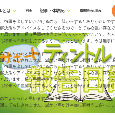
ルとは
記事・体験記
料金
指導開始の流れ
。宿題を出していただけるのも、親からするとありがたいです
解決策やアドバイスをしてくださるので、とても心強い存在で
と思います。通う手間や準備に時間がかからないことで、本人
から将来への希望を持てるようになったと思います。今は無事
のでよかったと思います。 （中学生 母）
謝してもしきれません。温かい声かけ本当に有難うございまし
。宿題を出していただけるのも、親からするとありがたいです
解決策やアドバイスをしてくださるので、とても心強い存在で
と思います。通う手間や準備に時間がかからないことで、本人
から将来への希望を持てるようになったと思います。今は無事
のでよかったと思います。 （中学生 母）
謝してもしきれません。温かい声かけ本当に有難うございまし