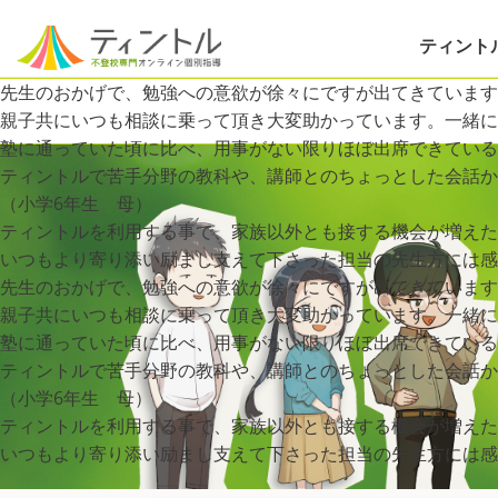
ティント
先生のおかげで、勉強への意欲が徐々にですが出てきています
親子共にいつも相談に乗って頂き大変助かっています。一緒に
塾に通っていた頃に比べ、用事がない限りほぼ出席できている
ティントルで苦手分野の教科や、講師とのちょっとした会話
（小学6年生 母）
ティントルを利用する事で、家族以外とも接する機会が増えた
いつもより寄り添い励まし支えて下さった担当の先生方には感
先生のおかげで、勉強への意欲が徐々にですが出てきています
親子共にいつも相談に乗って頂き大変助かっています。一緒に
塾に通っていた頃に比べ、用事がない限りほぼ出席できている
ティントルで苦手分野の教科や、講師とのちょっとした会話
（小学6年生 母）
ティントルを利用する事で、家族以外とも接する機会が増えた
いつもより寄り添い励まし支えて下さった担当の先生方には感